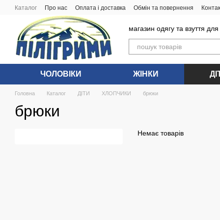
Перейти до основного контенту
Каталог
Про нас
Оплата і доставка
Обмін та повернення
Конта
магазин одягу та взуття для
ЧОЛОВIКИ
ЖIНКИ
ДI
Головна
Каталог
ДIТИ
ХЛОПЧИКИ
брюки
брюки
Немає товарів