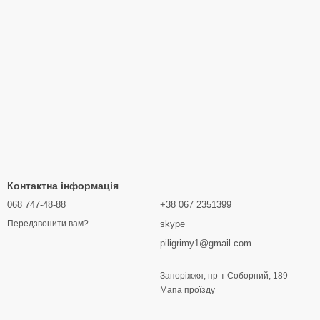
Контактна інформація
068 747-48-88
+38 067 2351399
skype
Передзвонити вам?
piligrimy1@gmail.com
Запоріжжя, пр-т Соборний, 189
Мапа проїзду