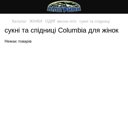
Каталог
ЖIНКИ
ОДЯГ весна-лiто
сукні та спідниці
сукні та спідниці Columbia для жінок
Немає товарів