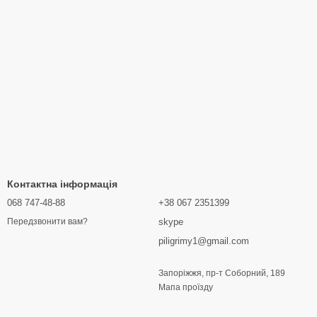
Контактна інформація
068 747-48-88
+38 067 2351399
skype
Передзвонити вам?
piligrimy1@gmail.com
Запоріжжя, пр-т Соборний, 189
Мапа проїзду