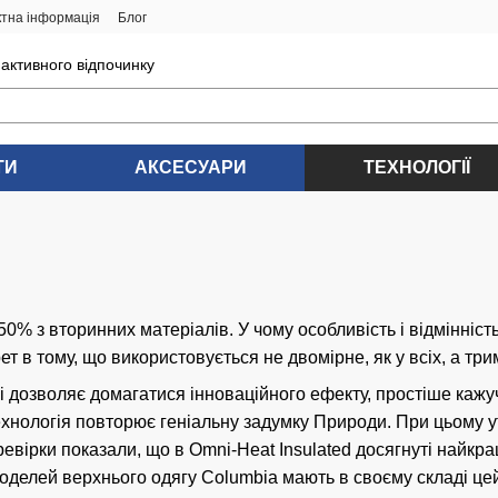
ктна інформація
Блог
 активного відпочинку
ТИ
АКСЕСУАРИ
ТЕХНОЛОГІЇ
% з вторинних матеріалів. У чому особливість і відмінність
т в тому, що використовується не двомірне, як у всіх, а три
і дозволяє домагатися інноваційного ефекту, простіше кажучи
о технологія повторює геніальну задумку Природи. При цьому
вірки показали, що в Omni-Heat Insulated досягнуті найкра
 моделей верхнього одягу Columbia мають в своєму складі ц