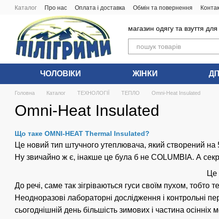
Перейти до основного контенту
Каталог
Про нас
Оплата і доставка
Обмін та повернення
Конта
магазин одягу та взуття для
ЧОЛОВIКИ
ЖIНКИ
ДI
Головна
Каталог
ТЕХНОЛОГІЇ
ТЕПЛО
Omni-Heat Insulated
Omni-Heat Insulated
Що таке OMNI-HEAT Thermal Insulated?
Це новий тип штучного утеплювача, який створений на 50
Ну звичайно ж є, інакше це була б не COLUMBIA. А секре
Це 
До речі, саме так зігріваються гуси своїм пухом, тобт
Неодноразові лабораторні дослідження і контрольні пере
сьогоднішній день більшість зимових і частина осінніх