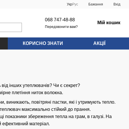
Укр
Рус
Бажання
Вхід
068 747-48-88
Мій кошик
Передзвонити вам?
КОРИСНО ЗНАТИ
АКЦІЇ
 від інших утеплювачів? Чи є секрет?
мірне плетіння ниток волокна.
, виникають, повітряні пастки, які і утримують тепло.
 утеплювач максимально стійкий до прання.
щі показники збереження тепла на грам, в галузі. На
ей ефективний матеріал.