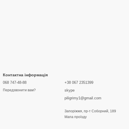
Контактна інформація
068 747-48-88
+38 067 2351399
skype
Передзвонити вам?
piligrimy1@gmail.com
Запоріжжя, пр-т Соборний, 189
Мапа проїзду