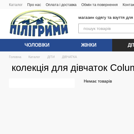
Перейти до основного контенту
Каталог
Про нас
Оплата і доставка
Обмін та повернення
Конта
магазин одягу та взуття для
ЧОЛОВIКИ
ЖIНКИ
ДI
Головна
Каталог
ДIТИ
ДІВЧАТКА
колекція для дівчаток Colu
Немає товарів