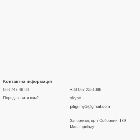
Контактна інформація
068 747-48-88
+38 067 2351399
skype
Передзвонити вам?
piligrimy1@gmail.com
Запоріжжя, пр-т Соборний, 189
Мапа проїзду