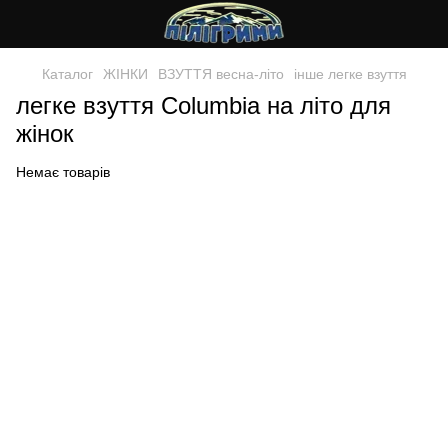
Каталог
ЖIНКИ
ВЗУТТЯ весна-лiто
інше легке взуття
легке взуття Columbia на літо для
жінок
Немає товарів