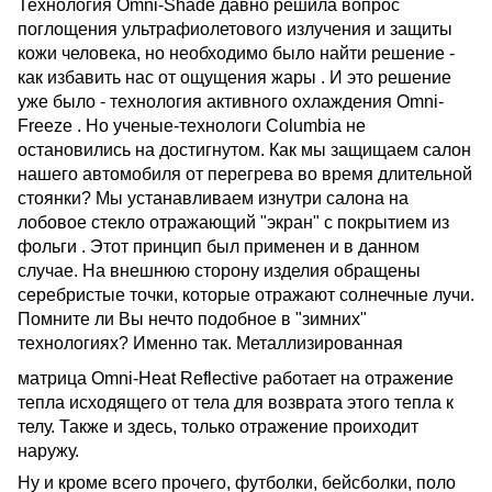
Технология Omni-Shade давно решила вопрос
поглощения ультрафиолетового излучения и защиты
кожи человека, но необходимо было найти решение -
как избавить нас от ощущения жары . И это решение
уже было - технология активного охлаждения Omni-
Freeze . Но ученые-технологи Columbia не
остановились на достигнутом. Как мы защищаем салон
нашего автомобиля от перегрева во время длительной
стоянки? Мы устанавливаем изнутри салона на
лобовое стекло отражающий "экран" с покрытием из
фольги . Этот принцип был применен и в данном
случае. На внешнюю сторону изделия обращены
серебристые точки, которые отражают солнечные лучи.
Помните ли Вы нечто подобное в "зимних"
технологиях?
Именно так. Металлизированная
матрица Omni-Heat Reflective работает на отражение
тепла исходящего от тела для возврата этого тепла к
телу. Также и здесь, только отражение проиходит
наружу.
Ну и кроме всего прочего, футболки, бейсболки, поло