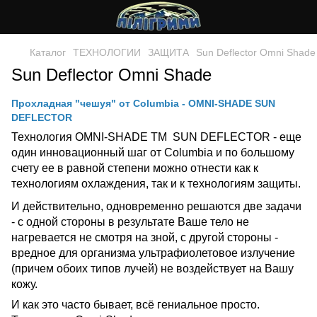
Каталог
ТЕХНОЛОГИИ
ЗАЩИТА
Sun Deflector Omni Shade
Sun Deflector Omni Shade
Прохладная "чешуя" от Columbia - OMNI-SHADE SUN
DEFLECTOR
Технология OMNI-SHADE TM SUN DEFLECTOR - еще
один инновационный шаг от Columbia и по большому
счету ее в равной степени можно отнести как к
технологиям охлаждения, так и к технологиям защиты.
И действительно, одновременно решаются две задачи
- с одной стороны в результате Ваше тело не
нагревается не смотря на зной, с другой стороны -
вредное для организма ультрафиолетовое излучение
(причем обоих типов лучей) не воздействует на Вашу
кожу.
И как это часто бывает, всё гениальное просто.