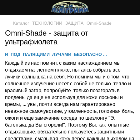
Каталог
ТЕХНОЛОГИИ
ЗАЩИТА
Omni-Shade
Omni-Shade - защита от
ультрафиолета
И ПОД ПАЛЯЩИМИ ЛУЧАМИ БЕЗОПАСНО ...
Каждый из нас помнит, с каким наслаждением мы
отдыхаем на летнем пляже, пытаясь собрать все
лучики солнышка на себя. Но помним мы и о том, что
солнечное излучение несет с собой не только тепло и
красивый загар, попробуйте только позагорать в
полдень, да еще не используя для кожи лосьоны и
кремы, ... увы, почти всегда нам гарантировано
неважное самочувствие, утомленность, головная боль,
ожоги и еще замечание соседа по шезлонгу "Э,
батенька, да Вы сгорели!". Поэтому Вы, как опытные
отдыхающие, обязательно пользуетесь защитными
средствами, смазывая кожу перед каждым выходом на