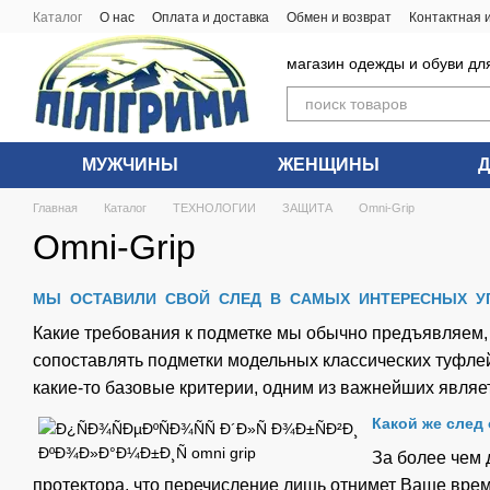
Перейти к основному контенту
Каталог
О нас
Оплата и доставка
Обмен и возврат
Контактная
магазин одежды и обуви дл
МУЖЧИНЫ
ЖЕНЩИНЫ
Главная
Каталог
ТЕХНОЛОГИИ
ЗАЩИТА
Omni-Grip
Omni-Grip
МЫ ОСТАВИЛИ СВОЙ СЛЕД В САМЫХ ИНТЕРЕСНЫХ УГ
Какие требования к подметке мы обычно предъявляем, к
сопоставлять подметки модельных классических туфлей
какие-то базовые критерии, одним из важнейших явля
Какой же след
За более чем 
протектора, что перечисление лишь отнимет Ваше время